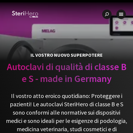
💎 Qualità – Made in Germany
✨ Rapporto qualità-prezzo unico

IL VOSTRO NUOVO SUPERPOTERE
Autoclavi di qualità di classe B
e S - made in Germany
Il vostro atto eroico quotidiano: Proteggere i
pazienti! Le autoclavi SteriHero di classe B e S
sono conformi alle normative sui dispositivi
medici e sono ideali per le esigenze di podologia,
medicina veterinaria, studi cosmetici e di