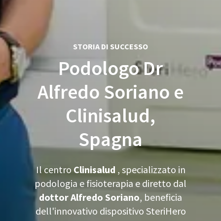
STORIA DI SUCCESSO
Podologo Dr
Alfredo Soriano e
Clinisalud,
Spagna
Il centro
Clinisalud
, specializzato in
podologia e fisioterapia e diretto dal
dottor Alfredo Soriano
, beneficia
dell'innovativo dispositivo SteriHero