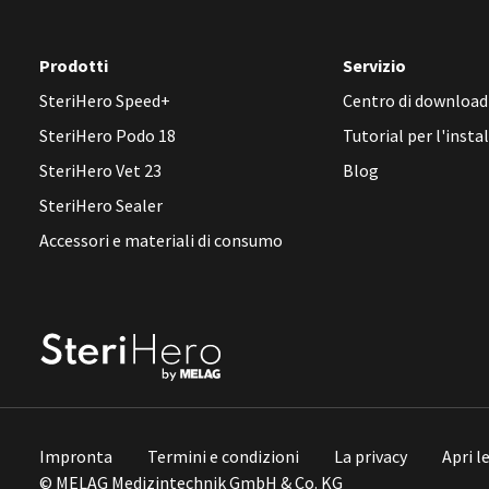
Prodotti
Servizio
SteriHero Speed+
Centro di download
SteriHero Podo 18
Tutorial per l'insta
SteriHero Vet 23
Blog
SteriHero Sealer
Accessori e materiali di consumo
Impronta
Termini e condizioni
La privacy
Apri l
© MELAG Medizintechnik GmbH & Co. KG