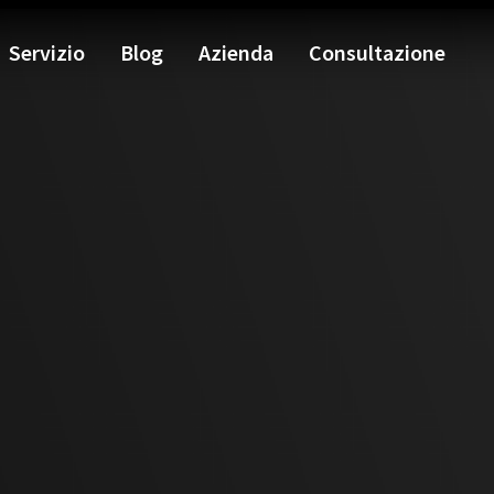

Assistenza tecnica in loco
🏆
75 anni di esperienza
💎 Qualità – M
Servizio
Blog
Azienda
Consultazione
Tutorial per l'installazione