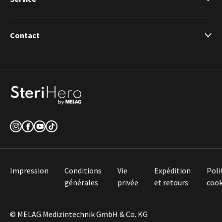
Contact
Impression
Conditions
Vie
Expédition
Poli
générales
privée
et retours
cook
© MELAG Medizintechnik GmbH & Co. KG