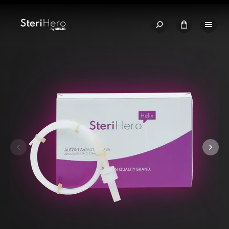
🇩🇪
Jakości – Made in Germany
🛒 Zakup bezpośrednio u produc