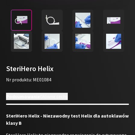
SteriHero Helix
Nr produktu
:
ME01084
Podsumowanie
Główne cechy
SteriHero Helix - Niezawodny test Helix dla autoklawów
klasy B