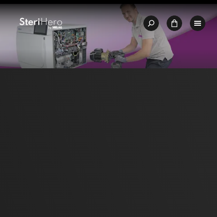
🇩🇪
Jakości – Made in Germany
🛒 Zakup bezpośrednio u produc