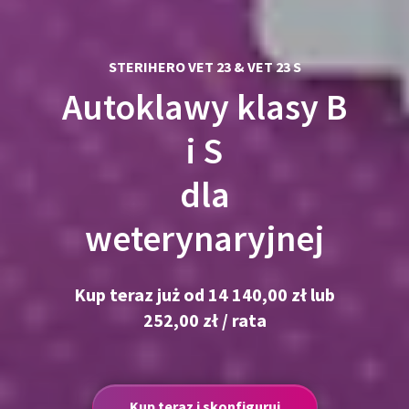
STERIHERO VET 23 & VET 23 S
Autoklawy klasy B
i S
dla
weterynaryjnej
Kup teraz już od 14 140,00
zł lub
252,00 zł / rata
Kup teraz i skonfiguruj