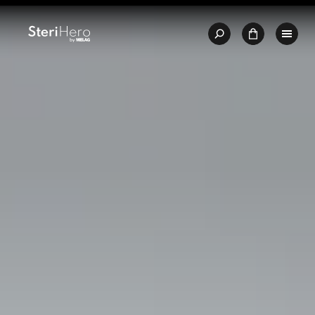
🇩🇪
Jakości – Made in Germany
🛒 Zakup bezpośrednio u produc